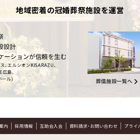
地域密着の冠婚葬祭施設を運営
祭
設設計
ニケーションが信頼を生む
、エルシオンKISARAZU、
モ広島、
ホール)
葬儀施設一覧へ
案内
採用情報
互助会入会
資料請求・お問い合わせ
プライ