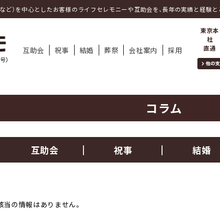
事など）を中心としたお客様のライフセレモニーや互助会を、長年の実績と経験と
東京本
社
直通
互助会
祝事
結婚
葬祭
会社案内
採用
コラム
互助会
祝事
結婚
該当の情報はありません。